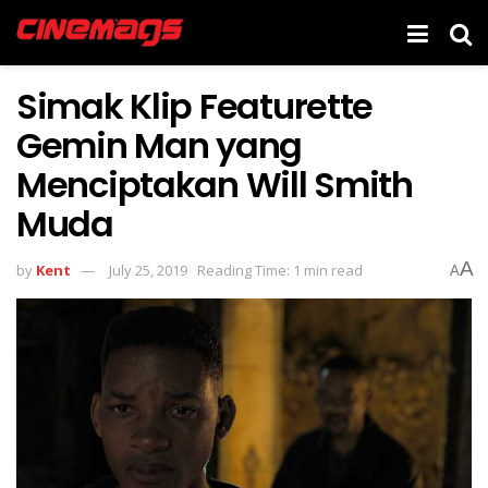
Simak Klip Featurette
Gemin Man yang
Menciptakan Will Smith
Muda
A
by
Kent
July 25, 2019
Reading Time: 1 min read
A