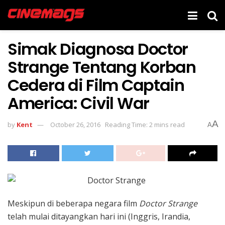
Simak Diagnosa Doctor
Strange Tentang Korban
Cedera di Film Captain
America: Civil War
A
by
Kent
October 26, 2016
Reading Time: 2 mins read
A
Meskipun di beberapa negara film
Doctor Strange
telah mulai ditayangkan hari ini (Inggris, Irandia,