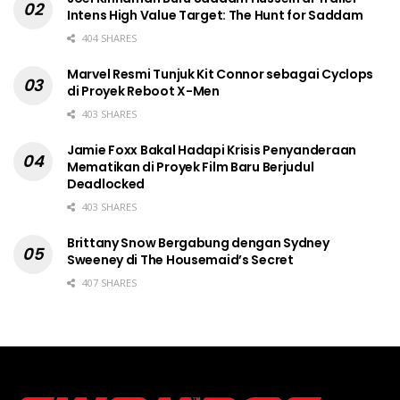
Intens High Value Target: The Hunt for Saddam
404 SHARES
Marvel Resmi Tunjuk Kit Connor sebagai Cyclops
di Proyek Reboot X-Men
403 SHARES
Jamie Foxx Bakal Hadapi Krisis Penyanderaan
Mematikan di Proyek Film Baru Berjudul
Deadlocked
403 SHARES
Brittany Snow Bergabung dengan Sydney
Sweeney di The Housemaid’s Secret
407 SHARES