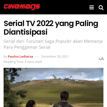
Serial TV 2022 yang Paling
Diantisipasi
Serial dari Turunan Saga Populer akan Memanja
Para Penggemar Serial
by
Paulus Ladiarsa
December 30, 2021
A
A
Reading Time: 3 mins read