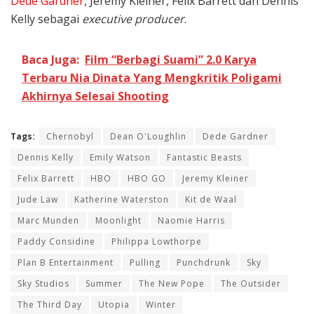
Dede Gardner
, Jeremy Kleiner, Felix Barrett dan Dennis
Kelly sebagai
executive producer
.
Baca Juga:
Film “Berbagi Suami” 2.0 Karya
Terbaru Nia Dinata Yang Mengkritik Poligami
Akhirnya Selesai Shooting
Tags:
Chernobyl
Dean O'Loughlin
Dede Gardner
Dennis Kelly
Emily Watson
Fantastic Beasts
Felix Barrett
HBO
HBO GO
Jeremy Kleiner
Jude Law
Katherine Waterston
Kit de Waal
Marc Munden
Moonlight
Naomie Harris
Paddy Considine
Philippa Lowthorpe
Plan B Entertainment
Pulling
Punchdrunk
Sky
Sky Studios
Summer
The New Pope
The Outsider
The Third Day
Utopia
Winter