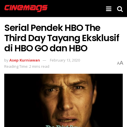
Serial Pendek HBO The
Third Day Tayang Eksklusif
di HBO GO dan HBO
by
Asep Kurniawan
February 13, 2020
A
A
Reading Time: 2 mins read