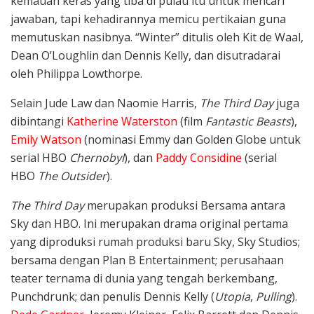
kemauan keras yang tiba di pulau itu untuk mencari
jawaban, tapi kehadirannya memicu pertikaian guna
memutuskan nasibnya. “Winter” ditulis oleh Kit de Waal,
Dean O’Loughlin dan Dennis Kelly, dan disutradarai
oleh Philippa Lowthorpe.
Selain Jude Law dan Naomie Harris,
The Third Day
juga
dibintangi
Katherine Waterston
(film
Fantastic Beasts
),
Emily Watson
(nominasi Emmy dan Golden Globe untuk
serial HBO
Chernobyl
), dan
Paddy Considine
(serial
HBO
The Outsider
).
The Third Day
merupakan produksi Bersama antara
Sky dan HBO. Ini merupakan drama original pertama
yang diproduksi rumah produksi baru Sky, Sky Studios;
bersama dengan Plan B Entertainment; perusahaan
teater ternama di dunia yang tengah berkembang,
Punchdrunk; dan penulis Dennis Kelly (
Utopia
,
Pulling
).