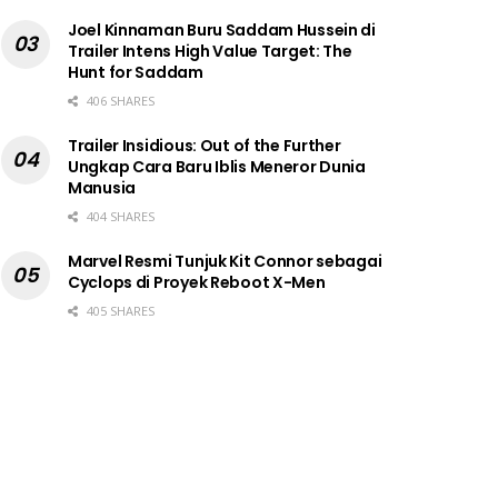
Joel Kinnaman Buru Saddam Hussein di
Trailer Intens High Value Target: The
Hunt for Saddam
406 SHARES
Trailer Insidious: Out of the Further
Ungkap Cara Baru Iblis Meneror Dunia
Manusia
404 SHARES
Marvel Resmi Tunjuk Kit Connor sebagai
Cyclops di Proyek Reboot X-Men
405 SHARES