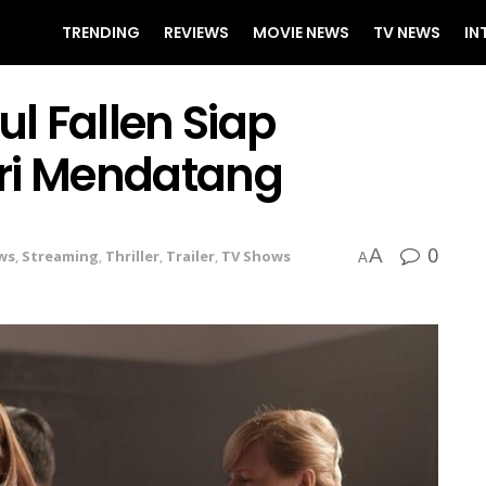
TRENDING
REVIEWS
MOVIE NEWS
TV NEWS
IN
ul Fallen Siap
ari Mendatang
0
A
ws
,
Streaming
,
Thriller
,
Trailer
,
TV Shows
A