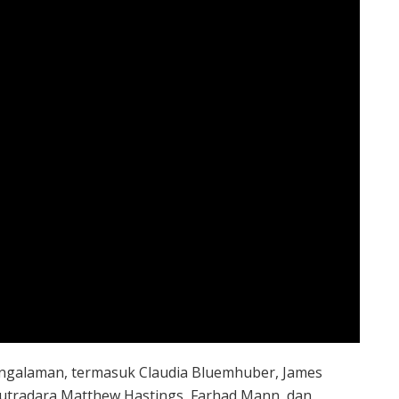
rpengalaman, termasuk Claudia Bluemhuber, James
 Sutradara Matthew Hastings, Farhad Mann, dan