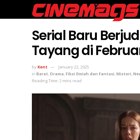
Serial Baru Berjud
Tayang di Febru
by
Kent
January 22, 2025
in
Barat
,
Drama
,
Fiksi Ilmiah dan Fantasi
,
Misteri
,
Ne
Reading Time: 2 mins read