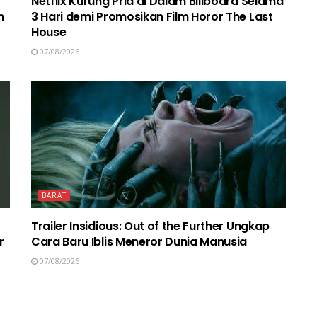
Netflix Kurung Pria di Dalam Billboard Selama
n
3 Hari demi Promosikan Film Horor The Last
House
07/08/2026
BARAT
Trailer Insidious: Out of the Further Ungkap
r
Cara Baru Iblis Meneror Dunia Manusia
07/08/2026