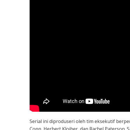
Serial ini diproduseri oleh tim eksekutif be
Copp, Herbert Kloiber, dan Rachel Paterson.