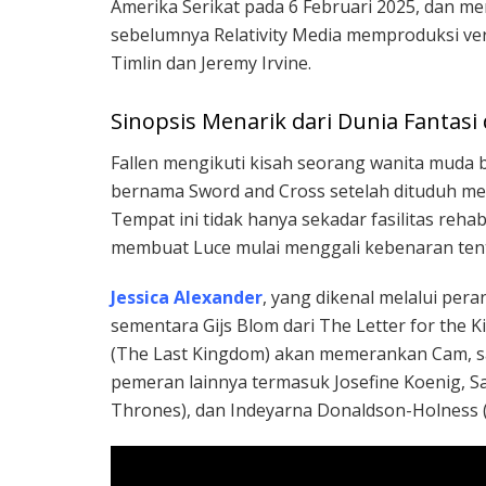
Amerika Serikat pada 6 Februari 2025, dan men
sebelumnya Relativity Media memproduksi vers
Timlin dan Jeremy Irvine.
Sinopsis Menarik dari Dunia Fantasi 
Fallen mengikuti kisah seorang wanita muda be
bernama Sword and Cross setelah dituduh mel
Tempat ini tidak hanya sekadar fasilitas rehab
membuat Luce mulai menggali kebenaran tent
Jessica Alexander
, yang dikenal melalui per
sementara Gijs Blom dari The Letter for the 
(The Last Kingdom) akan memerankan Cam, sal
pemeran lainnya termasuk Josefine Koenig, Sa
Thrones), dan Indeyarna Donaldson-Holness 