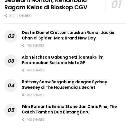
Sebelum Nonton, Kenali Dulu
Ragam Kelas di Bioskop CGV
31941 SHARES
Destin Daniel Cretton Luruskan Rumor Jackie
Chan di Spider-Man: Brand New Day
403 SHARES
Alan Ritchson Gabung Netflix untuk Film
Perampokan Bertema MotoGP
406 SHARES
Brittany Snow Bergabung dengan Sydney
Sweeney di The Housemaid’s Secret
402 SHARES
Film Romantis Emma Stone dan Chris Pine, The
Catch Tambah Dua Bintang Baru
405 SHARES