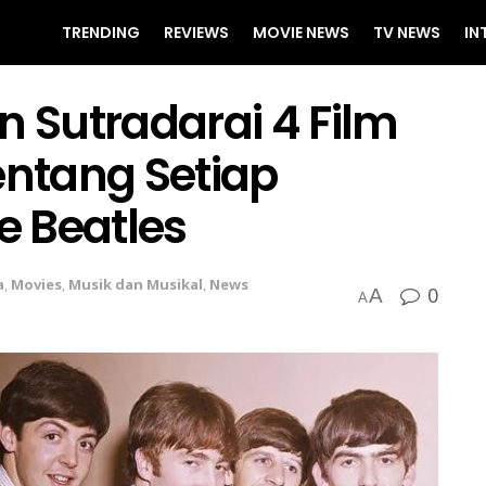
TRENDING
REVIEWS
MOVIE NEWS
TV NEWS
IN
Sutradarai 4 Film
entang Setiap
 Beatles
a
,
Movies
,
Musik dan Musikal
,
News
0
A
A