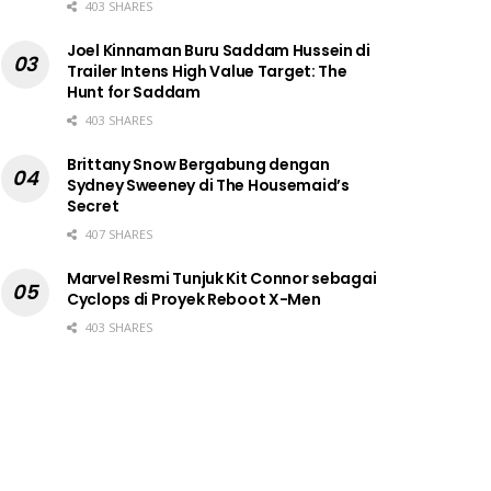
403 SHARES
Joel Kinnaman Buru Saddam Hussein di
Trailer Intens High Value Target: The
Hunt for Saddam
403 SHARES
Brittany Snow Bergabung dengan
Sydney Sweeney di The Housemaid’s
Secret
407 SHARES
Marvel Resmi Tunjuk Kit Connor sebagai
Cyclops di Proyek Reboot X-Men
403 SHARES