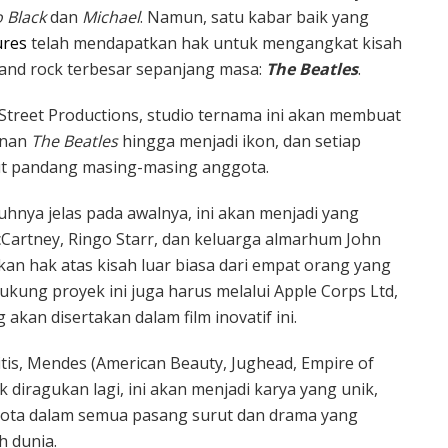
o Black
dan
Michael
. Namun, satu kabar baik yang
ures
telah mendapatkan hak untuk mengangkat kisah
and rock terbesar sepanjang masa:
The Beatles
.
Street Productions, studio ternama ini akan membuat
anan
The Beatles
hingga menjadi ikon, dan setiap
dut pandang masing-masing anggota.
enuhnya jelas pada awalnya, ini akan menjadi yang
Cartney, Ringo Starr, dan keluarga almarhum John
n hak atas kisah luar biasa dari empat orang yang
dukung proyek ini juga harus melalui Apple Corps Ltd,
akan disertakan dalam film inovatif ini.
itis, Mendes (American Beauty, Jughead, Empire of
ak diragukan lagi, ini akan menjadi karya yang unik,
ota dalam semua pasang surut dan drama yang
h dunia.