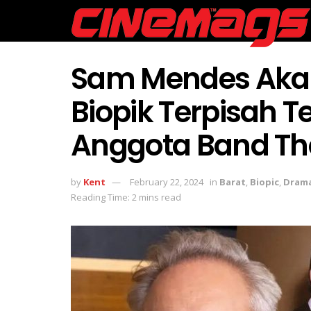
Sam Mendes Akan 
Biopik Terpisah T
Anggota Band The
by
Kent
February 22, 2024
in
Barat
,
Biopic
,
Dram
Reading Time: 2 mins read