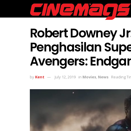
Robert Downey J
Penghasilan Supe
Avengers: Endg
by
Kent
July 12, 2019
in
Movies
,
News
Reading Ti