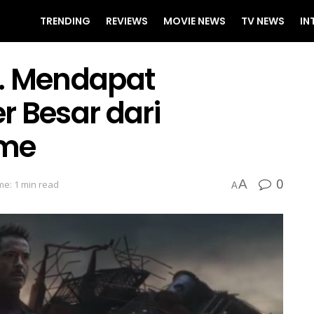
TRENDING
REVIEWS
MOVIE NEWS
TV NEWS
IN
r. Mendapat
r Besar dari
ame
0
A
me: 1 min read
A