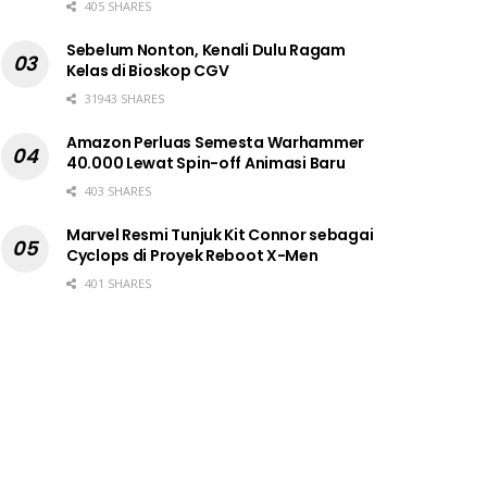
405 SHARES
Sebelum Nonton, Kenali Dulu Ragam
Kelas di Bioskop CGV
31943 SHARES
Amazon Perluas Semesta Warhammer
40.000 Lewat Spin-off Animasi Baru
403 SHARES
Marvel Resmi Tunjuk Kit Connor sebagai
Cyclops di Proyek Reboot X-Men
401 SHARES