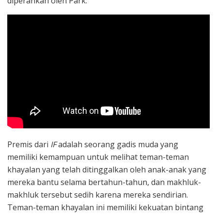
diperankan oleh Park.
Premis dari
IF
adalah seorang gadis muda yang
memiliki kemampuan untuk melihat teman-teman
khayalan yang telah ditinggalkan oleh anak-anak yang
mereka bantu selama bertahun-tahun, dan makhluk-
makhluk tersebut sedih karena mereka sendirian.
Teman-teman khayalan ini memiliki kekuatan bintang