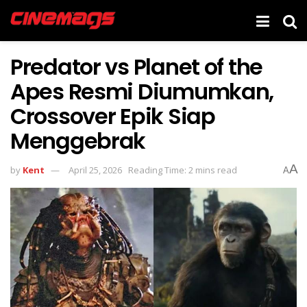
Predator vs Planet of the
Apes Resmi Diumumkan,
Crossover Epik Siap
Menggebrak
A
by
Kent
April 25, 2026
Reading Time: 2 mins read
A