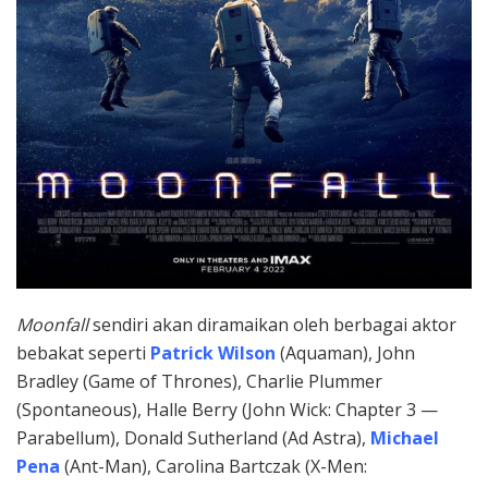
Moonfall
sendiri akan diramaikan oleh berbagai aktor
bebakat seperti
Patrick Wilson
(Aquaman), John
Bradley (Game of Thrones), Charlie Plummer
(Spontaneous), Halle Berry (John Wick: Chapter 3 —
Parabellum), Donald Sutherland (Ad Astra),
Michael
Pena
(Ant-Man), Carolina Bartczak (X-Men: