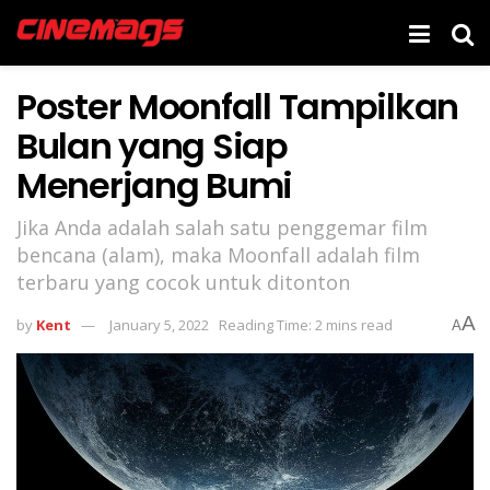
Poster Moonfall Tampilkan
Bulan yang Siap
Menerjang Bumi
Jika Anda adalah salah satu penggemar film
bencana (alam), maka Moonfall adalah film
terbaru yang cocok untuk ditonton
A
by
Kent
January 5, 2022
Reading Time: 2 mins read
A