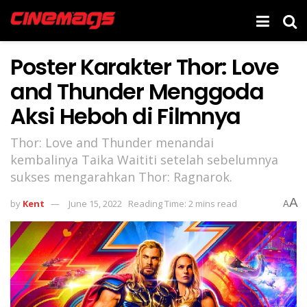
Poster Karakter Thor: Love
and Thunder Menggoda
Aksi Heboh di Filmnya
Thor: Love and Thunder menandai
kembalinya Taika Waititi setelah sebelumnya
sukses mengarahkan Thor: Ragnarok.
A
by
Kent
June 15, 2022
Reading Time: 2 mins read
A