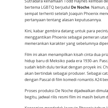
Sutradara kenamaan Todd Haynes kembali den
bertema LGBTQ berjudul
De Noche
. Namun, p
sempat terhenti setelah Joaquin Phoenix me
pertanyaan tentang alasan keputusannya.
Kini, kabar gembira datang untuk para pecint
menggantikan Phoenix sebagai pemeran uta
memerankan karakter yang sebelumnya dipers
Film ini akan menampilkan kisah cinta dua p
hidup baru di Meksiko pada era 1930-an. Pas
sudah lebih dulu terikat dengan proyek ini. Ch
akan bertindak sebagai produser. Sebagai ca
dengan Pascal di film komedi romantis A24 ber
Proses produksi De Noche dijadwalkan dimula
begitu, jadwal rilis resmi film ini masih belu
Kepergian mendadak Joaquin Phoenix tahun 