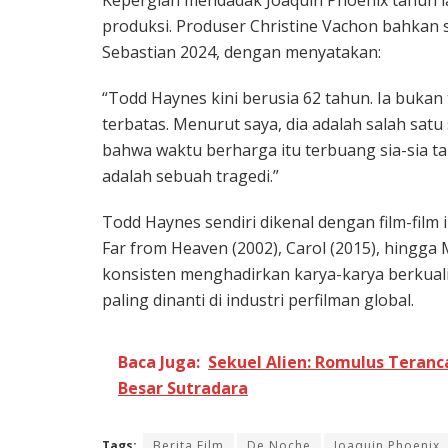
produksi. Produser Christine Vachon bahkan s
Sebastian 2024, dengan menyatakan:
“Todd Haynes kini berusia 62 tahun. Ia bukan t
terbatas. Menurut saya, dia adalah salah satu 
bahwa waktu berharga itu terbuang sia-sia ta
adalah sebuah tragedi.”
Todd Haynes sendiri dikenal dengan film-film i
Far from Heaven (2002), Carol (2015), hingg
konsisten menghadirkan karya-karya berkualit
paling dinanti di industri perfilman global.
Baca Juga:
Sekuel Alien: Romulus Teranc
Besar Sutradara
Tags:
Berita Film
De Noche
Joaquin Phoenix