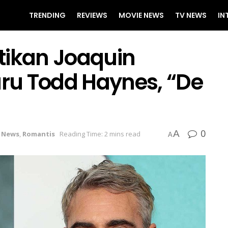
TRENDING
REVIEWS
MOVIE NEWS
TV NEWS
IN
tikan Joaquin
aru Todd Haynes, “De
0
A
,
News
,
Romantis
Reading Time: 2 mins read
A