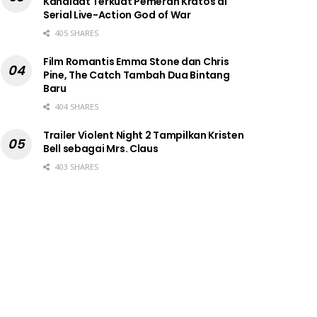
Kandidat Terkuat Pemeran Kratos di
Serial Live-Action God of War
405 SHARES
Film Romantis Emma Stone dan Chris
Pine, The Catch Tambah Dua Bintang
Baru
404 SHARES
Trailer Violent Night 2 Tampilkan Kristen
Bell sebagai Mrs. Claus
403 SHARES