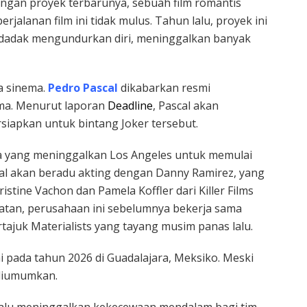
gan proyek terbarunya, sebuah film romantis
erjalanan film ini tidak mulus. Tahun lalu, proyek ini
ndadak mengundurkan diri, meninggalkan banyak
a sinema.
Pedro Pascal
dikabarkan resmi
ma. Menurut laporan
Deadline
, Pascal akan
iapkan untuk bintang Joker tersebut.
ria yang meninggalkan Los Angeles untuk memulai
cal akan beradu akting dengan Danny Ramirez, yang
ristine Vachon dan Pamela Koffler dari Killer Films
tatan, perusahaan ini sebelumnya bekerja sama
tajuk Materialists yang tayang musim panas lalu.
i pada tahun 2026 di Guadalajara, Meksiko. Meski
m diumumkan.
lalu meninggalkan kekecewaan mendalam bagi tim