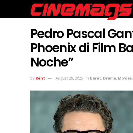
Pedro Pascal Gan
Phoenix di Film B
Noche”
by
Kent
August 29, 2025
in
Barat
,
Drama
,
Movies