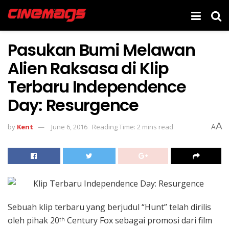
Pasukan Bumi Melawan
Alien Raksasa di Klip
Terbaru Independence
Day: Resurgence
A
by
Kent
June 6, 2016
Reading Time: 2 mins read
A
Sebuah klip terbaru yang berjudul “Hunt” telah dirilis
oleh pihak 20
Century Fox sebagai promosi dari film
th