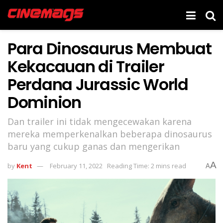
Para Dinosaurus Membuat
Kekacauan di Trailer
Perdana Jurassic World
Dominion
Dan trailer ini tidak mengecewakan karena
mereka memperkenalkan beberapa dinosaurus
baru yang cukup ganas dan mengerikan
A
by
Kent
February 11, 2022
Reading Time: 2 mins read
A