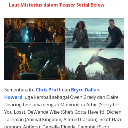
Laut Misterius dalam Teaser Serial Below
Sementara itu
Chris Pratt
dan
Bryce Dallas
Howard
juga kembali sebagai Owen Grady dan Claire
Dearing bersama dengan Mamoudou Athie (Sorry for
You Loss), DeWanda Wise (She’s Gotta Have It), Dichen
Lachman (Animal Kingdom, Altered Carbon), Scott Haze
(Venom, Antlers), Daniella Pineda, Campbell Scott,