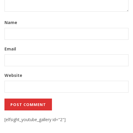
Name
Email
Website
[elfsight_youtube_gallery id="2"]