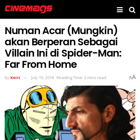
Numan Acar (Mungkin)
akan Berperan Sebagai
Villain Ini di Spider-Man:
Far From Home
A
by
Kent
July 19, 2018
Reading Time: 2 mins read
A