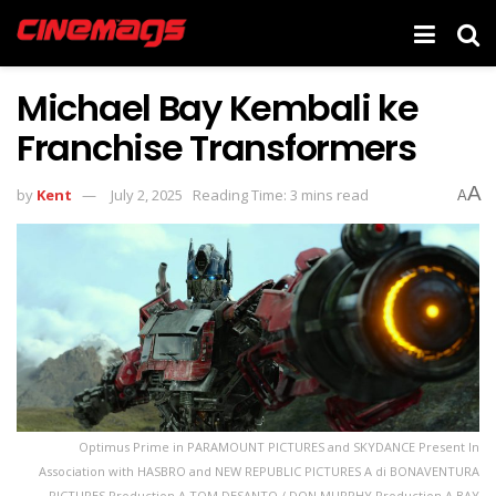
Michael Bay Kembali ke
Franchise Transformers
A
by
Kent
July 2, 2025
Reading Time: 3 mins read
A
Optimus Prime in PARAMOUNT PICTURES and SKYDANCE Present In
Association with HASBRO and NEW REPUBLIC PICTURES A di BONAVENTURA
PICTURES Production A TOM DESANTO / DON MURPHY Production A BAY