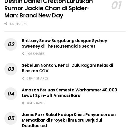
Destin Daniel Cretton Luruskan
Rumor Jackie Chan di Spider-
Man: Brand New Day
407 SHARES
Brittany Snow Bergabung dengan Sydney
Sweeney di The Housemaid’s Secret
406 SHARES
Sebelum Nonton, Kenali Dulu Ragam Kelas di
Bioskop CGV
31944 SHARES
Amazon Perluas Semesta Warhammer 40.000
Lewat Spin-off Animasi Baru
404 SHARES
Jamie Foxx Bakal Hadapi Krisis Penyanderaan
Mematikan di Proyek Film Baru Berjudul
Deadlocked