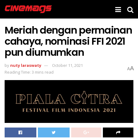
Meriah dengan permainan
cahaya, nominasi FFI 2021
pun diumumkan
by
nuty laraswaty
October 11, 2021
A
A
Reading Time: 3 mins read