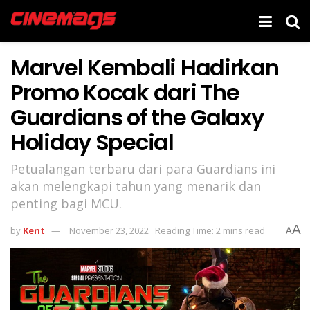
Marvel Kembali Hadirkan
Promo Kocak dari The
Guardians of the Galaxy
Holiday Special
Petualangan terbaru dari para Guardians ini
akan melengkapi tahun yang menarik dan
penting bagi MCU.
A
by
Kent
November 23, 2022
Reading Time: 2 mins read
A