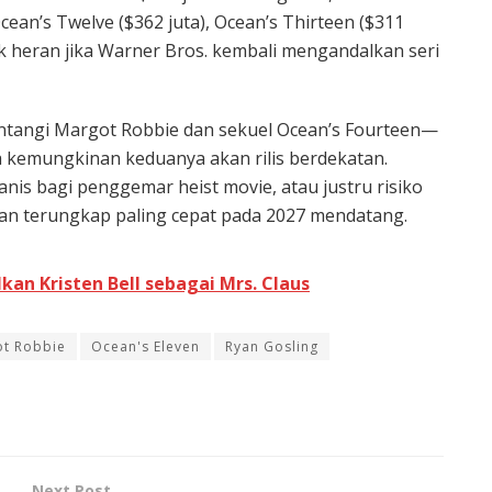
ean’s Twelve ($362 juta), Ocean’s Thirteen ($311
 Tak heran jika Warner Bros. kembali mengandalkan seri
ntangi Margot Robbie dan sekuel Ocean’s Fourteen—
 kemungkinan keduanya akan rilis berdekatan.
nis bagi penggemar heist movie, atau justru risiko
kan terungkap paling cepat pada 2027 mendatang.
lkan Kristen Bell sebagai Mrs. Claus
t Robbie
Ocean's Eleven
Ryan Gosling
Next Post