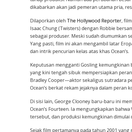
dikabarkan akan jadi pemeran utama pria, res
Dilaporkan oleh
The Hollywood Reporter
, fi
Isaac Chung (Twisters) dengan Robbie bersam
sebagai produser. Meski sudah diumumkan sejak
Yang pasti, film ini akan mengambil latar Ero
dan intrik pencurian kelas atas khas Ocean’s.
Keputusan mengganti Gosling kemungkinan be
yang kini tengah sibuk mempersiapkan perannya
Bradley Cooper—aktor sekaligus sutradara pe
Ocean’s berkat rekam jejaknya dalam peran 
Di sisi lain, George Clooney baru-baru ini 
Ocean’s Fourteen. Ia mengungkapkan bahwa W
tersebut, dan produksi kemungkinan dimulai 
Sejak film pertamanya pada tahun 2001 yang me