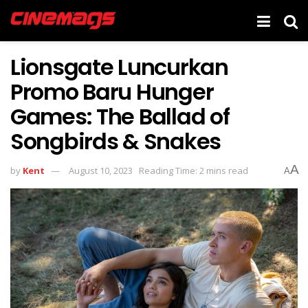
Lionsgate Luncurkan
Promo Baru Hunger
Games: The Ballad of
Songbirds & Snakes
A
by
Kent
August 10, 2023
Reading Time: 2 mins read
A