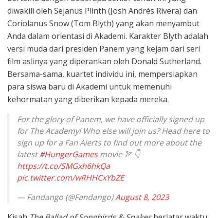
diwakili oleh Sejanus Plinth (Josh Andrés Rivera) dan
Coriolanus Snow (Tom Blyth) yang akan menyambut
Anda dalam orientasi di Akademi. Karakter Blyth adalah
versi muda dari presiden Panem yang kejam dari seri
film aslinya yang diperankan oleh Donald Sutherland.
Bersama-sama, kuartet individu ini, mempersiapkan
para siswa baru di Akademi untuk memenuhi
kehormatan yang diberikan kepada mereka.
For the glory of Panem, we have officially signed up
for The Academy! Who else will join us? Head here to
sign up for a Fan Alerts to find out more about the
latest
#HungerGames
movie 🏹 👇
https://t.co/SMGxh6hkQa
pic.twitter.com/wRHHCxYbZE
— Fandango (@Fandango)
August 8, 2023
Kisah
The Ballad of Songbirds & Snakes
berlatar waktu