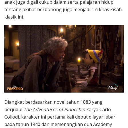
anak juga digali cukup dalam serta pelajaran hidup
tentang akibat berbohong juga menjadi ciri khas kisah
klasik ini.
Diangkat berdasarkan novel tahun 1883 yang
berjudul
The Adventures of Pinocchio
karya Carlo
Collodi, karakter ini pertama kali debut dilayar lebar
pada tahun 1940 dan memenangkan dua Academy