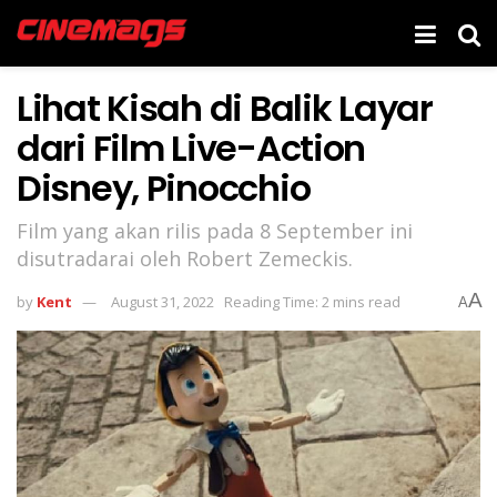
Lihat Kisah di Balik Layar
dari Film Live-Action
Disney, Pinocchio
Film yang akan rilis pada 8 September ini
disutradarai oleh Robert Zemeckis.
A
by
Kent
August 31, 2022
Reading Time: 2 mins read
A