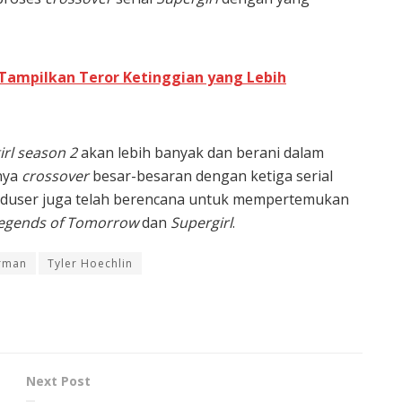
t Tampilkan Teror Ketinggian yang Lebih
irl season 2
akan lebih banyak dan berani dalam
nya
crossover
besar-besaran dengan ketiga serial
roduser juga telah berencana untuk mempertemukan
 legends of Tomorrow
dan
Supergirl
.
rman
Tyler Hoechlin
Next Post