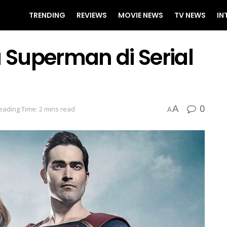
TRENDING
REVIEWS
MOVIE NEWS
TV NEWS
IN
u Superman di Serial
0
A
eading Time: 2 mins read
A