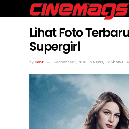
Lihat Foto Terbar
Supergirl
by
Kent
September 5, 2016
in
News
,
TV Shows
R