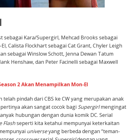
l
st sebagai Kara/Supergirl, Mehcad Brooks sebagai
l, Calista Flockhart sebagai Cat Grant, Chyler Leigh
rdan sebagai Winslow Schott, Jenna Dewan Tatum
ank Henshaw, dan Peter Facinelli sebagai Maxwell
l Season 2 Akan Menampilkan Mon-El
an telah pindah dari CBS ke CW yang merupakan anak
epertinya akan sangat cocok bagi
Supergirl
mengingat
banyak hubungan dengan dunia komik DC. Serial
e Flash
seperti kita ketahui mempunyai keterkaitan
mempunyai
universe
yang berbeda dengan “teman-
 proses
crossover
serial
Supergirl
dengan yang