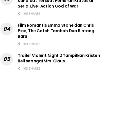
Kandidat Terkuat Pemeran Kratos di
Serial Live-Action God of War
405 SHARES
Film Romantis Emma Stone dan Chris
Pine, The Catch Tambah Dua Bintang
Baru
404 SHARES
Trailer Violent Night 2 Tampilkan Kristen
Bell sebagai Mrs. Claus
403 SHARES