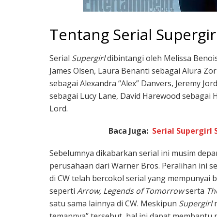
Tentang Serial Supergir
Serial
Supergirl
dibintangi oleh Melissa Benoi
James Olsen, Laura Benanti sebagai Alura Zor-E
sebagai Alexandra “Alex” Danvers, Jeremy Jo
sebagai Lucy Lane, David Harewood sebagai H
Lord.
Baca Juga:
Serial Supergir
Sebelumnya dikabarkan serial ini musim dep
perusahaan dari Warner Bros. Peralihan ini s
di CW telah bercokol serial yang mempunyai 
seperti
Arrow, Legends of Tomorrow
serta
Th
satu sama lainnya di CW. Meskipun
Supergirl
temannya” tersebut, hal ini dapat membantu