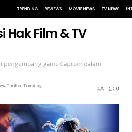
TRENDING
REVIEWS
MOVIE NEWS
TV NEWS
IN
i Hak Film & TV
ngan pengembang game Capcom dalam
ws
,
Thriller
,
Trending
0
A
A