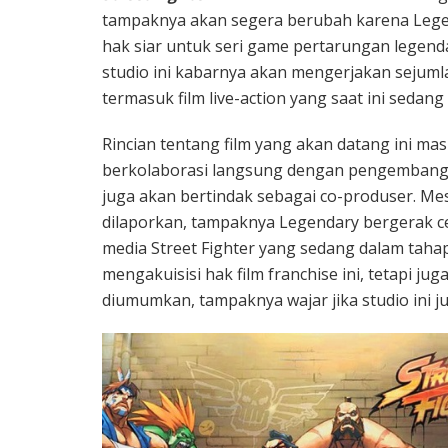
tampaknya akan segera berubah karena Legen
hak siar untuk seri game pertarungan legenda
studio ini kabarnya akan mengerjakan seju
termasuk film live-action yang saat ini sedan
Rincian tentang film yang akan datang ini ma
berkolaborasi langsung dengan pengembang g
juga akan bertindak sebagai co-produser. Me
dilaporkan, tampaknya Legendary bergerak ce
media Street Fighter yang sedang dalam tah
mengakuisisi hak film franchise ini, tetapi jug
diumumkan, tampaknya wajar jika studio ini ju