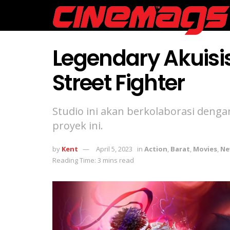
Legendary Akuisis
Street Fighter
Studio ini akan berkolaborasi de
proyek ini.
by
Kent
April 5, 2023
in
Action
,
Barat
,
Movies
,
Ne
Reading Time: 3 mins read