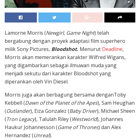
Lamorne Morris (
Newgirl, Game Night
) telah
bergabung dengan proyek adaptasi film superhero
milik Sony Pictures,
Bloodshot.
Menurut
Deadline
,
Morris akan memerankan karakter Wilfred Wigans,
yang digambarkan sebagai ilmuwan muda yang
menjadi sekutu dari karakter Bloodshot yang
diperankan oleh Vin Diesel.
Morris juga akan berbagung bersama denganToby
Kebbell (
Dawn of the Planet of the Apes
), Sam Heughan
(
Outlander
), Eiza Gonzalez (
Baby Driver
), Michael Sheen
(
Tron Legacy
), Talulah Riley (
Westworld
), Johannes
Haukur Johannesson (
Game of Thrones
) dan Alex
Hernandez (
Unreal
).