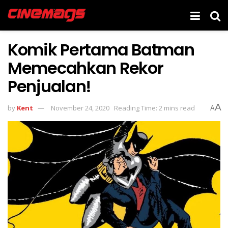
Komik Pertama Batman
Memecahkan Rekor
Penjualan!
A
by
Kent
November 24, 2020
Reading Time: 2 mins read
A