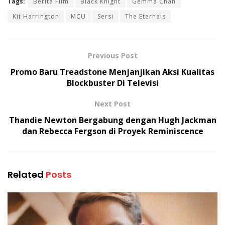
Tags:
Berita Film
Black Knight
Gemma Chan
Kit Harrington
MCU
Sersi
The Eternals
Previous Post
Promo Baru Treadstone Menjanjikan Aksi Kualitas
Blockbuster Di Televisi
Next Post
Thandie Newton Bergabung dengan Hugh Jackman
dan Rebecca Fergson di Proyek Reminiscence
Related
Posts