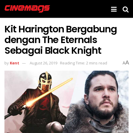
Kit Harington Bergabung
dengan The Eternals
Sebagai Black Knight
A
by
Kent
August 26, 2019
Reading Time: 2 mins read
A