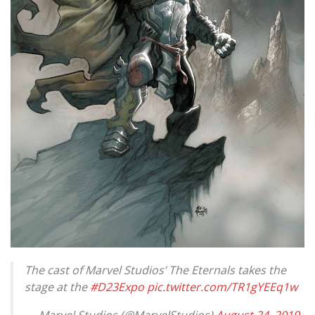
The cast of Marvel Studios’ The Eternals takes the
stage at the
#D23Expo
pic.twitter.com/TR1gYEEq1w
— Marvel Studios (@MarvelStudios)
August 24, 2019