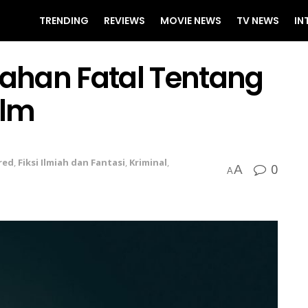
TRENDING
REVIEWS
MOVIE NEWS
TV NEWS
IN
ahan Fatal Tentang
ilm
red
,
Fiksi Ilmiah dan Fantasi
,
Kriminal
,
0
A
A