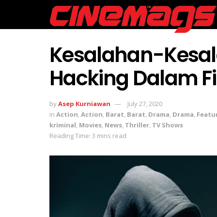
Kesalahan-Kesal
Hacking Dalam F
by
Asep Kurniawan
July 27, 2020
in
Action
,
Action
,
Barat
,
Barat
,
Drama
,
Drama
,
Featu
kriminal
,
Movies
,
News
,
Thriller
,
TV Shows
Reading Time: 3 mins read