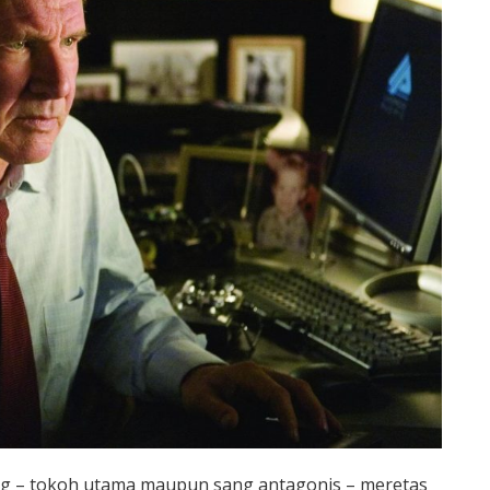
rang – tokoh utama maupun sang antagonis – meretas