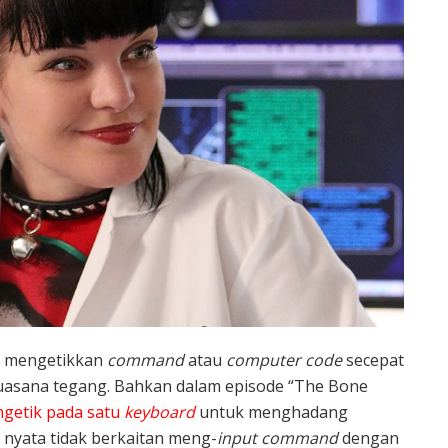
pa mengetikkan
command
atau
computer code
secepat
 suasana tegang. Bahkan dalam episode “The Bone
getik pada satu
keyboard
untuk menghadang
 nyata tidak berkaitan meng-
input command
dengan