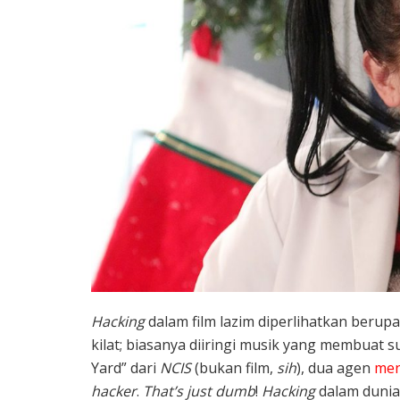
Hacking
dalam film lazim diperlihatkan beru
kilat; biasanya diiringi musik yang membuat
Yard” dari
NCIS
(bukan film,
sih
), dua agen
men
hacker
.
That’s just dumb
!
Hacking
dalam dunia