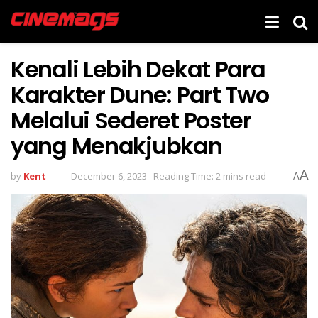
Kenali Lebih Dekat Para
Karakter Dune: Part Two
Melalui Sederet Poster
yang Menakjubkan
A
by
Kent
December 6, 2023
Reading Time: 2 mins read
A