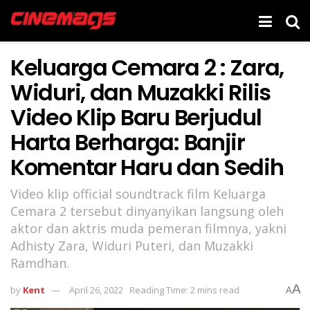
Keluarga Cemara 2 : Zara,
Widuri, dan Muzakki Rilis
Video Klip Baru Berjudul
Harta Berharga: Banjir
Komentar Haru dan Sedih
Video klip official soundtrack film Keluarga
Cemara 2 tersebut dinyanyikan langsung oleh
aktor dan aktris muda pemeran filmnya, yakni
Adhisty Zara, Widuri Puteri, dan Muzakki
Ramdhan.
A
by
Kent
April 26, 2022
Reading Time: 2 mins read
A