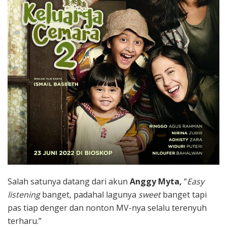
Salah satunya datang dari akun
Anggy Myta,
“
Easy
listening
banget
,
padahal lagunya
sweet
banget tapi
pas tiap denger dan nonton MV-nya selalu terenyuh
terharu.”