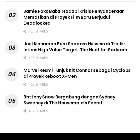
Jamie Foxx Bakal Hadapi Krisis Penyanderaan
Mematikan di Proyek Film Baru Berjudul
Deadlocked
403 SHARES
Joel Kinnaman Buru Saddam Hussein di Trailer
Intens High Value Target: The Hunt for Saddam
403 SHARES
Marvel Resmi Tunjuk Kit Connor sebagai Cyclops
di Proyek Reboot X-Men
403 SHARES
Brittany Snow Bergabung dengan Sydney
Sweeney di The Housemaid’s Secret
407 SHARES