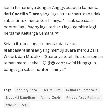
Sama terharunya dengan Anggy, adapula komentar
dari
Caecilia Tiara
yang juga ikut terharu dan tidak
sabar untuk menonton filmnya. “Tidak sabaaaar
nonton lagi,
happy
lagi, terharu lagi, gembira lagi
bersama Keluarga Cemara.
❤
”
Selain itu, ada juga komentar dari akun
biancasarahhmad
yang memuji suara merdu Zara,
Widuri, dan Muzakki, “Suaranya teteh Euis dan teman-
teman merdu sekalii
😍😍😍
can’t waitt
! Nungguin
banget ga sabar nonton filmnya.”
Tags:
Adhisty Zara
Berita Film
Keluarga Cemara 2
Muzakki Ramdhan
Nirina Zubir
Ringgo Agus Rahman
Widuri Puteri