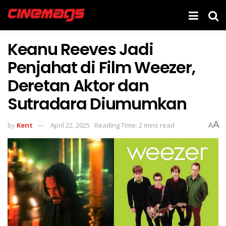
Keanu Reeves Jadi
Penjahat di Film Weezer,
Deretan Aktor dan
Sutradara Diumumkan
A
by
Kent
April 22, 2025
Reading Time: 2 mins read
A