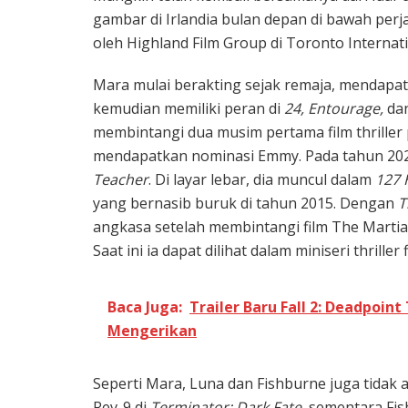
gambar di Irlandia bulan depan di bawah perj
oleh Highland Film Group di Toronto Internatio
Mara mulai berakting sejak remaja, mendapat
kemudian memiliki peran di
24, Entourage,
da
membintangi dua musim pertama film thriller p
mendapatkan nominasi Emmy. Pada tahun 2020
Teacher
. Di layar lebar, dia muncul dalam
127 
yang bernasib buruk di tahun 2015. Dengan
T
angkasa setelah membintangi film The Mart
Saat ini ia dapat dilihat dalam miniseri thriller 
Baca Juga:
Trailer Baru Fall 2: Deadpoin
Mengerikan
Seperti Mara, Luna dan Fishburne juga tidak 
Rev-9 di
Terminator: Dark Fate
, sementara Fis