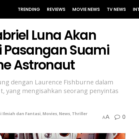
TRENDING
REVIEWS
MOVIE NEWS
TV NEWS
IN
briel Luna Akan
i Pasangan Suami
The Astronaut
ung dengan Laurence Fishburne dalam
naut, yang mengisahkan seorang penyintas
si Ilmiah dan Fantasi
,
Movies
,
News
,
Thriller
0
A
A