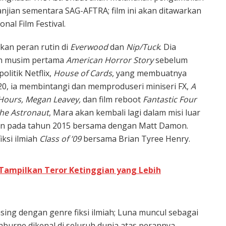
anjian sementara SAG-AFTRA; film ini akan ditawarkan
nal Film Festival.
kan peran rutin di
Everwood
dan
Nip/Tuck
. Dia
n musim pertama
American Horror Story
sebelum
olitik Netflix,
House of Cards
, yang membuatnya
, ia membintangi dan memproduseri miniseri FX,
A
Hours, Megan Leavey,
dan film reboot
Fantastic Four
he Astronaut
, Mara akan kembali lagi dalam misi luar
ian pada tahun 2015 bersama dengan Matt Damon.
fiksi ilmiah
Class of ’09
bersama Brian Tyree Henry.
t Tampilkan Teror Ketinggian yang Lebih
asing dengan genre fiksi ilmiah; Luna muncul sebagai
hburne dikenal di seluruh dunia atas perannya