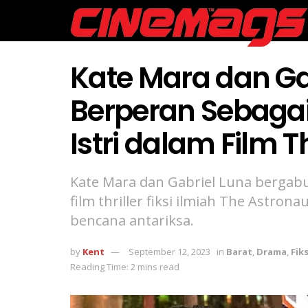
Kate Mara dan Ga
Berperan Sebaga
Istri dalam Film 
Kate Mara dan Gabriel Luna bergab
film thriller fiksi ilmiah The Astro
bencana antariksa.
by
Kent
September 12, 2023
in
Barat
,
Drama
,
Fik
Reading Time: 2 mins read