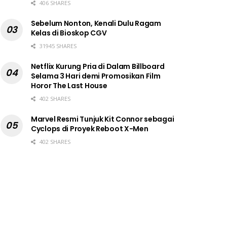
406 SHARES
Sebelum Nonton, Kenali Dulu Ragam
Kelas di Bioskop CGV
31945 SHARES
Netflix Kurung Pria di Dalam Billboard
Selama 3 Hari demi Promosikan Film
Horor The Last House
402 SHARES
Marvel Resmi Tunjuk Kit Connor sebagai
Cyclops di Proyek Reboot X-Men
402 SHARES