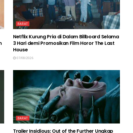
BARAT
Netflix Kurung Pria di Dalam Billboard Selama
n
3 Hari demi Promosikan Film Horor The Last
House
07/08/2026
BARAT
Trailer Insidious: Out of the Further Ungkap