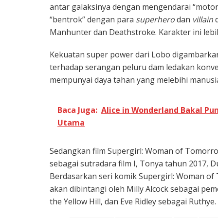
antar galaksinya dengan mengendarai “motor
“bentrok” dengan para
superhero
dan
villain
d
Manhunter dan Deathstroke. Karakter ini leb
Kekuatan super power dari Lobo digambarkan
terhadap serangan peluru dam ledakan konve
mempunyai daya tahan yang melebihi manusia
Baca Juga:
Alice in Wonderland Bakal Pun
Utama
Sedangkan film Supergirl: Woman of Tomorrow 
sebagai sutradara film I, Tonya tahun 2017, 
Berdasarkan seri komik Supergirl: Woman of T
akan dibintangi oleh Milly Alcock sebagai pe
the Yellow Hill, dan Eve Ridley sebagai Ruthye.