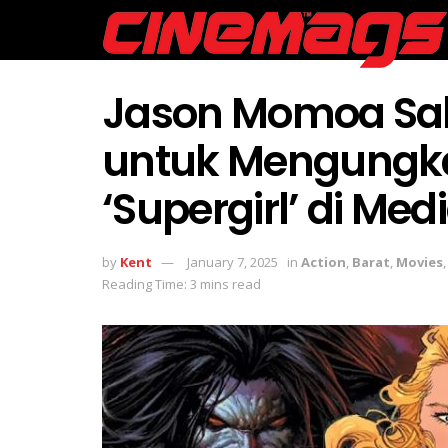
Jason Momoa Sal
untuk Mengungk
‘Supergirl’ di Med
by
Kent
January 7, 2025
in
Action
,
Barat
,
Movies
Reading Time: 3 mins read