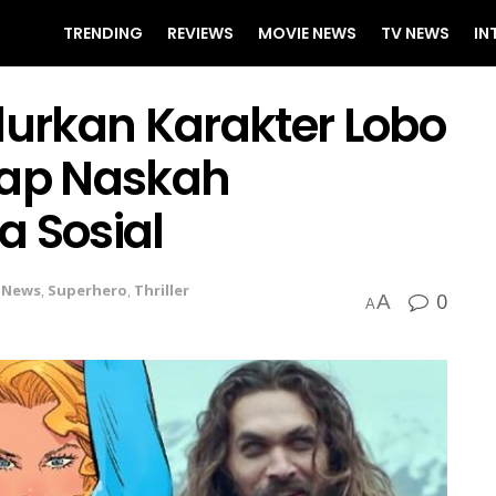
TRENDING
REVIEWS
MOVIE NEWS
TV NEWS
IN
urkan Karakter Lobo
ap Naskah
ia Sosial
,
News
,
Superhero
,
Thriller
0
A
A