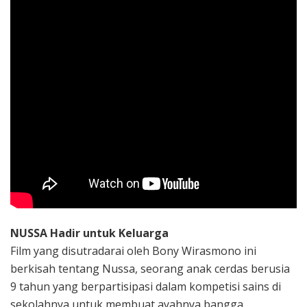
NUSSA Hadir untuk Keluarga
Film yang disutradarai oleh Bony Wirasmono ini
berkisah tentang Nussa, seorang anak cerdas berusia
9 tahun yang berpartisipasi dalam kompetisi sains di
sekolahnya untuk membuat ayahnya bangga.