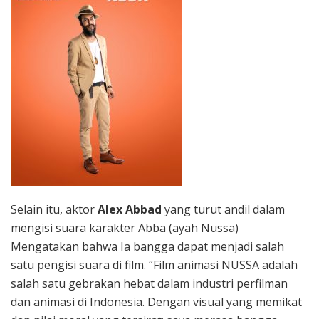
Selain itu, aktor
Alex Abbad
yang turut andil dalam
mengisi suara karakter Abba (ayah Nussa)
Mengatakan bahwa Ia bangga dapat menjadi salah
satu pengisi suara di film. “Film animasi NUSSA adalah
salah satu gebrakan hebat dalam industri perfilman
dan animasi di Indonesia. Dengan visual yang memikat