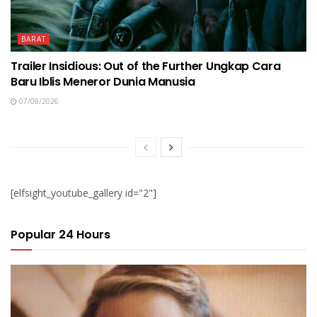
BARAT
Trailer Insidious: Out of the Further Ungkap Cara
Baru Iblis Meneror Dunia Manusia
07/08/2026
[elfsight_youtube_gallery id="2"]
Popular 24 Hours