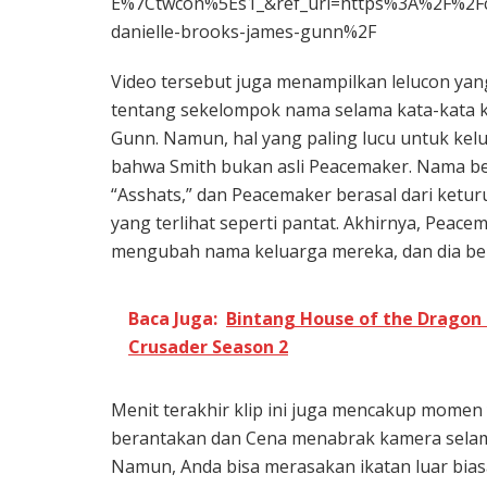
E%7Ctwcon%5Es1_&ref_url=https%3A%2F%2Fco
danielle-brooks-james-gunn%2F
Video tersebut juga menampilkan lelucon yan
tentang sekelompok nama selama kata-kata 
Gunn. Namun, hal yang paling lucu untuk kelu
bahwa Smith bukan asli Peacemaker. Nama b
“Asshats,” dan Peacemaker berasal dari ket
yang terlihat seperti pantat. Akhirnya, Peac
mengubah nama keluarga mereka, dan dia ber
Baca Juga:
Bintang House of the Dragon 
Crusader Season 2
Menit terakhir klip ini juga mencakup momen
berantakan dan Cena menabrak kamera selama 
Namun, Anda bisa merasakan ikatan luar biasa