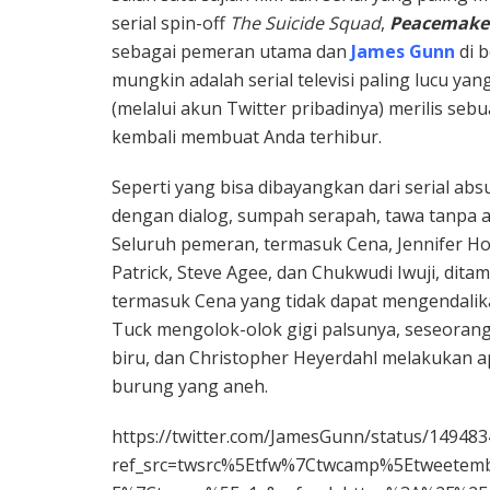
serial spin-off
The Suicide Squad
,
Peacemake
sebagai pemeran utama dan
James Gunn
di 
mungkin adalah serial televisi paling lucu y
(melalui akun
Twitter
pribadinya) merilis sebu
kembali membuat Anda terhibur.
Seperti yang bisa dibayangkan dari serial absu
dengan dialog, sumpah serapah, tawa tanpa akh
Seluruh pemeran, termasuk Cena, Jennifer Hol
Patrick, Steve Agee, dan Chukwudi Iwuji, ditam
termasuk Cena yang tidak dapat mengendalik
Tuck mengolok-olok gigi palsunya, seseorang
biru, dan Christopher Heyerdahl melakukan 
burung yang aneh.
https://twitter.com/JamesGunn/status/14948
ref_src=twsrc%5Etfw%7Ctwcamp%5Etweete