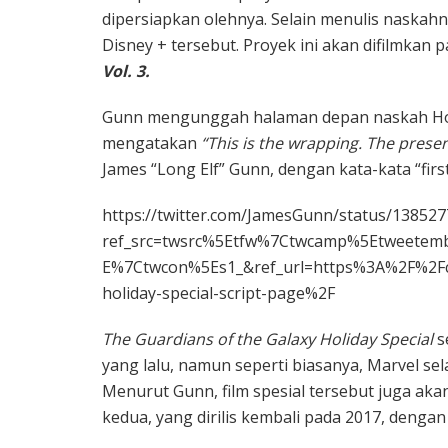
dipersiapkan olehnya. Selain menulis naskah
Disney + tersebut. Proyek ini akan difilmkan
Vol. 3.
Gunn mengunggah halaman depan naskah Holid
mengatakan
“This is the wrapping. The present
James “Long Elf” Gunn, dengan kata-kata “firs
https://twitter.com/JamesGunn/status/13852
ref_src=twsrc%5Etfw%7Ctwcamp%5Etweete
E%7Ctwcon%5Es1_&ref_url=https%3A%2F%2Fco
holiday-special-script-page%2F
The Guardians of the Galaxy Holiday Special
s
yang lalu, namun seperti biasanya, Marvel s
Menurut Gunn, film spesial tersebut juga ak
kedua, yang dirilis kembali pada 2017, dengan 