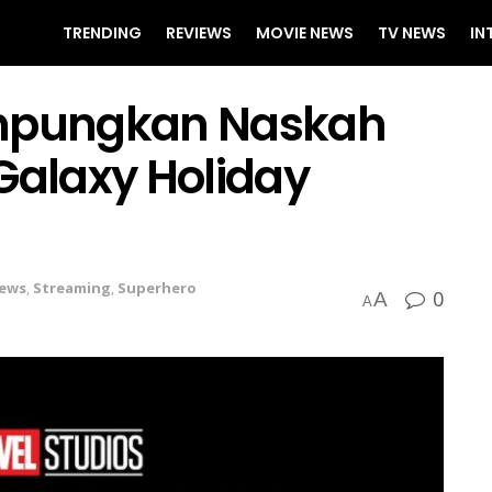
TRENDING
REVIEWS
MOVIE NEWS
TV NEWS
IN
mpungkan Naskah
Galaxy Holiday
ews
,
Streaming
,
Superhero
0
A
A