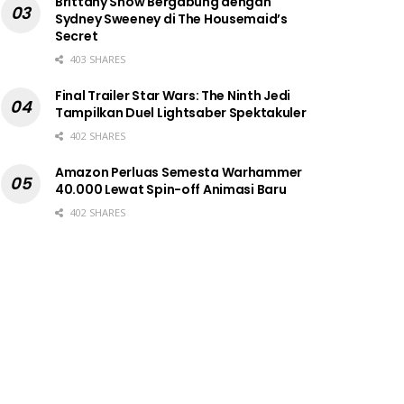
Brittany Snow Bergabung dengan
Sydney Sweeney di The Housemaid’s
Secret
403 SHARES
Final Trailer Star Wars: The Ninth Jedi
Tampilkan Duel Lightsaber Spektakuler
402 SHARES
Amazon Perluas Semesta Warhammer
40.000 Lewat Spin-off Animasi Baru
402 SHARES