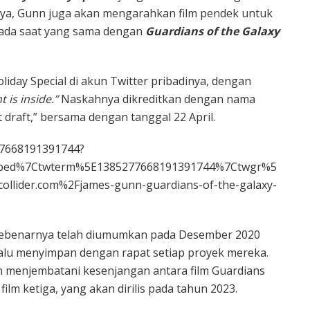
nya, Gunn juga akan mengarahkan film pendek untuk
 pada saat yang sama dengan
Guardians of the Galaxy
ay Special di akun Twitter pribadinya, dengan
 is inside.”
Naskahnya dikreditkan dengan nama
t draft,” bersama dengan tanggal 22 April.
77668191391744?
mbed%7Ctwterm%5E1385277668191391744%7Ctwgr%5
llider.com%2Fjames-gunn-guardians-of-the-galaxy-
ebenarnya telah diumumkan pada Desember 2020
elalu menyimpan dengan rapat setiap proyek mereka.
an menjembatani kesenjangan antara film Guardians
film ketiga, yang akan dirilis pada tahun 2023.