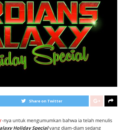
Share on Twitter
r
-nya untuk mengumumkan bahwa ia telah menulis
alaxy Holiday Special
yang diam-diam sedang