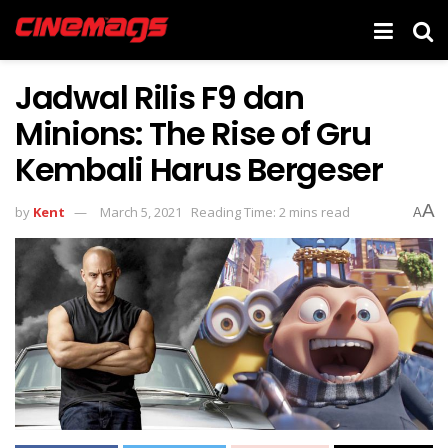
Jadwal Rilis F9 dan
Minions: The Rise of Gru
Kembali Harus Bergeser
A
by
Kent
March 5, 2021
Reading Time: 2 mins read
A