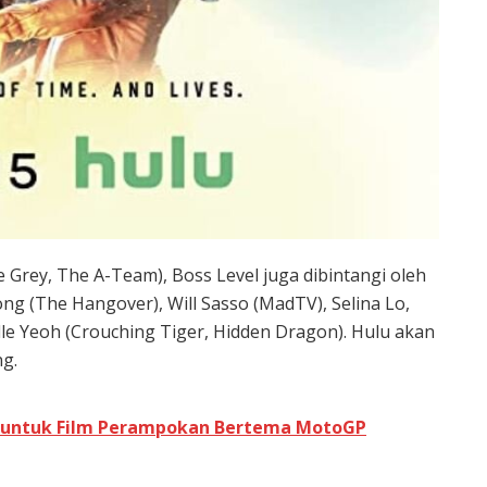
Grey, The A-Team), Boss Level juga dibintangi oleh
eong (The Hangover), Will Sasso (MadTV), Selina Lo,
le Yeoh (Crouching Tiger, Hidden Dragon). Hulu akan
ng.
x untuk Film Perampokan Bertema MotoGP