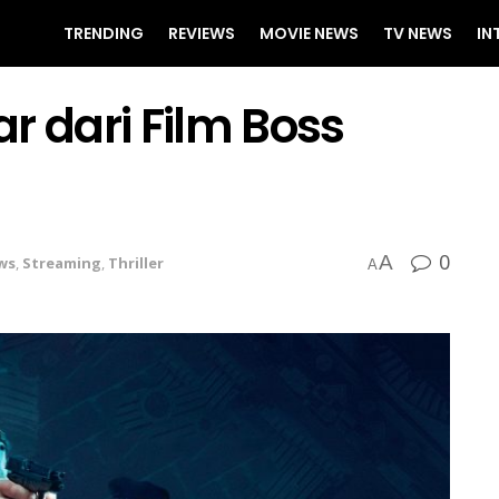
TRENDING
REVIEWS
MOVIE NEWS
TV NEWS
IN
ar dari Film Boss
0
A
ws
,
Streaming
,
Thriller
A