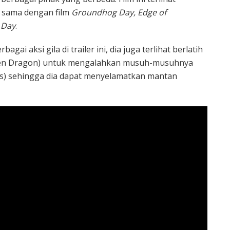
 sama dengan film
Groundhog Day, Edge of
 Day
.
ai aksi gila di trailer ini, dia juga terlihat berlatih
dden Dragon) untuk mengalahkan musuh-musuhnya
les) sehingga dia dapat menyelamatkan mantan