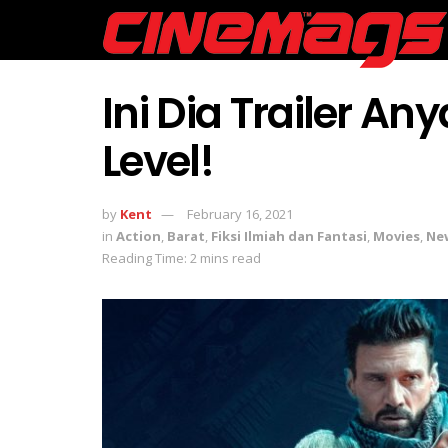
Ini Dia Trailer Any
Level!
by
Kent
February 16, 2021
in
Action
,
Barat
,
Fiksi Ilmiah dan Fantasi
,
Movies
,
Ne
Reading Time: 2 mins read