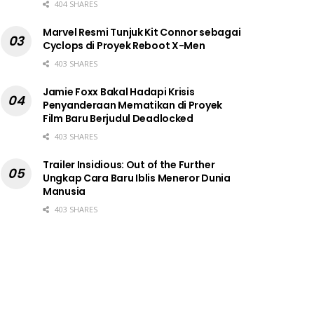
404 SHARES
Marvel Resmi Tunjuk Kit Connor sebagai
Cyclops di Proyek Reboot X-Men
403 SHARES
Jamie Foxx Bakal Hadapi Krisis
Penyanderaan Mematikan di Proyek
Film Baru Berjudul Deadlocked
403 SHARES
Trailer Insidious: Out of the Further
Ungkap Cara Baru Iblis Meneror Dunia
Manusia
403 SHARES