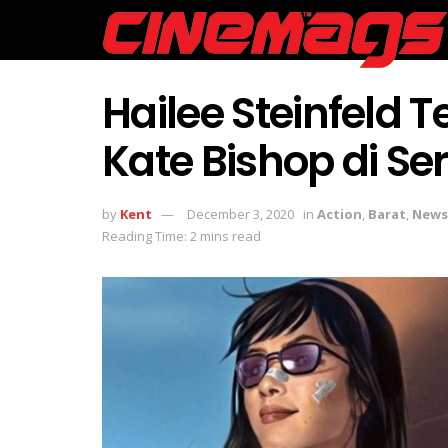
Hailee Steinfeld 
Kate Bishop di Se
by
Kent
December 3, 2020
in
Action
,
Barat
,
News
Reading Time: 2 mins read