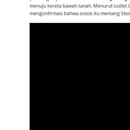
menuju kereta bawah tanah. Menurut outlet t
mengonfirmasi bahwa sosok itu memang Steinfe