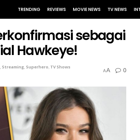
TRENDING
REVIEWS
MOVIE NEWS
TV NEWS
IN
Terkonfirmasi sebagai
rial Hawkeye!
,
Streaming
,
Superhero
,
TV Shows
0
A
A