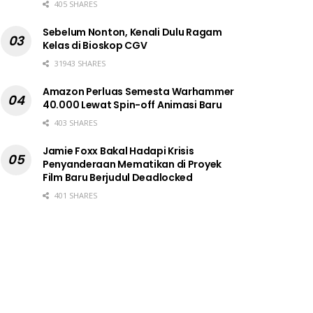
405 SHARES
Sebelum Nonton, Kenali Dulu Ragam
Kelas di Bioskop CGV
31943 SHARES
Amazon Perluas Semesta Warhammer
40.000 Lewat Spin-off Animasi Baru
403 SHARES
Jamie Foxx Bakal Hadapi Krisis
Penyanderaan Mematikan di Proyek
Film Baru Berjudul Deadlocked
401 SHARES