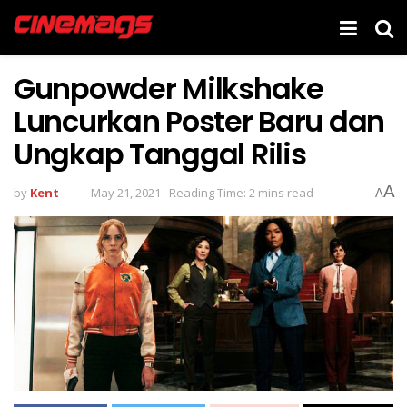
Gunpowder Milkshake
Luncurkan Poster Baru dan
Ungkap Tanggal Rilis
A
by
Kent
May 21, 2021
Reading Time: 2 mins read
A