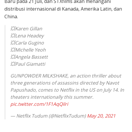
Baru pada 21 Juli, dan STXfilms akan menangani
distribusi internasional di Kanada, Amerika Latin, dan
China.
💥Karen Gillan
💥Lena Headey
💥Carla Gugino
💥Michelle Yeoh
💥Angela Bassett
💥Paul Giamatti
GUNPOWDER MILKSHAKE, an action thriller about
three generations of assassins directed by Navot
Papushado, comes to Netflix in the US on July 14. In
theaters internationally this summer.
pic.twitter.com/1F1AqQilri
— Netflix Tudum (@NetflixTudum)
May 20, 2021