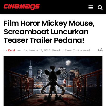
Film Horor Mickey Mouse,
Screamboat Luncurkan
Teaser Trailer Pedana!
A
by
Kent
September 2, 2024
Reading Time: 2 mins read
A