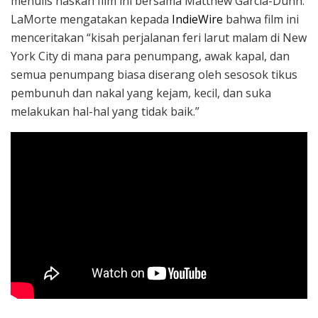
menulis naskah film ini bersama Matthew Garcia-Dunn.
LaMorte mengatakan kepada
IndieWire
bahwa film ini
menceritakan “kisah perjalanan feri larut malam di New
York City di mana para penumpang, awak kapal, dan
semua penumpang biasa diserang oleh sesosok tikus
pembunuh dan nakal yang kejam, kecil, dan suka
melakukan hal-hal yang tidak baik.”