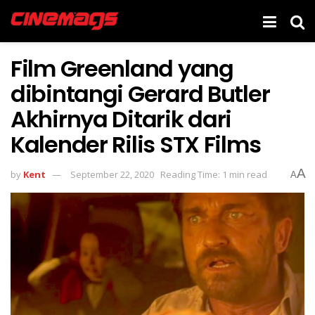
Film Greenland yang
dibintangi Gerard Butler
Akhirnya Ditarik dari
Kalender Rilis STX Films
A
by
Kent
September 22, 2020
Reading Time: 1 min read
A