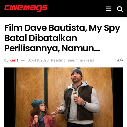
Film Dave Bautista, My Spy
Batal Dibatalkan
Perilisannya, Namun…
A
by
Kent
April 9, 2020
Reading Time: 1 min read
A