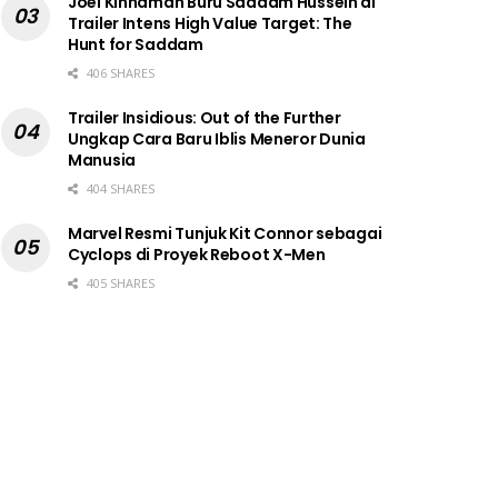
Joel Kinnaman Buru Saddam Hussein di
Trailer Intens High Value Target: The
Hunt for Saddam
406 SHARES
Trailer Insidious: Out of the Further
Ungkap Cara Baru Iblis Meneror Dunia
Manusia
404 SHARES
Marvel Resmi Tunjuk Kit Connor sebagai
Cyclops di Proyek Reboot X-Men
405 SHARES