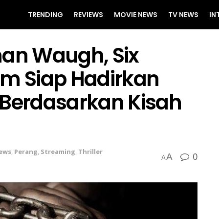
TRENDING
REVIEWS
MOVIE NEWS
TV NEWS
IN
man Waugh, Six
om Siap Hadirkan
al Berdasarkan Kisah
ews
,
Perang
,
Streaming
,
Thriller
0
A
A