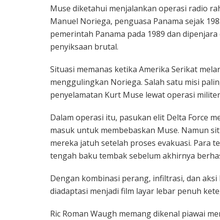
Muse diketahui menjalankan operasi radio ra
Manuel Noriega
, penguasa Panama sejak 1983
pemerintah Panama pada 1989 dan dipenjara d
penyiksaan brutal.
Situasi memanas ketika Amerika Serikat mel
menggulingkan Noriega. Salah satu misi pali
penyelamatan Kurt Muse lewat operasi milite
Dalam operasi itu, pasukan elit Delta Force
masuk untuk membebaskan Muse. Namun situ
mereka jatuh setelah proses evakuasi. Para t
tengah baku tembak sebelum akhirnya berhasi
Dengan kombinasi perang, infiltrasi, dan aksi 
diadaptasi menjadi film layar lebar penuh ket
Ric Roman Waugh memang dikenal piawai mengg