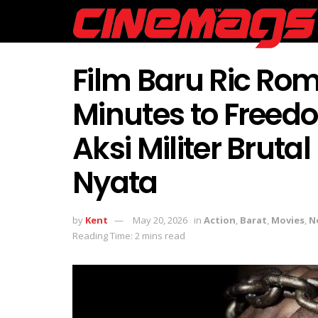
Film Baru Ric Ro
Minutes to Freed
Aksi Militer Brut
Nyata
by
Kent
May 20, 2026
in
Action
,
Barat
,
Movies
,
N
Reading Time: 2 mins read