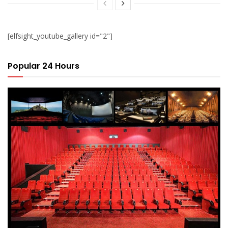
[elfsight_youtube_gallery id="2"]
Popular 24 Hours