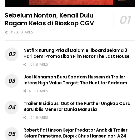
Sebelum Nonton, Kenali Dulu
Ragam Kelas di Bioskop CGV
31950 SHARES
Netflix Kurung Pria di Dalam Billboard Selama 3
Hari demi Promosikan Film Horor The Last House
407 SHARES
Joel Kinnaman Buru Saddam Hussein di Trailer
Intens High Value Target: The Hunt for Saddam
406 SHARES
Trailer Insidious: Out of the Further Ungkap Cara
Baru Iblis Meneror Dunia Manusia
404 SHARES
Robert Pattinson Kejar Predator Anak di Trailer
Kelam Primetime, Biopik Chris Hansen dari A24