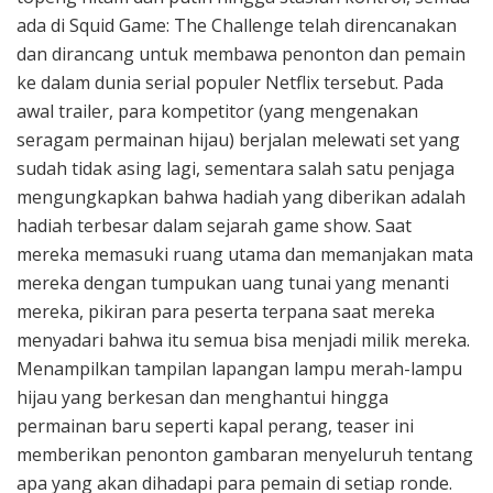
ada di Squid Game: The Challenge telah direncanakan
dan dirancang untuk membawa penonton dan pemain
ke dalam dunia serial populer Netflix tersebut. Pada
awal trailer, para kompetitor (yang mengenakan
seragam permainan hijau) berjalan melewati set yang
sudah tidak asing lagi, sementara salah satu penjaga
mengungkapkan bahwa hadiah yang diberikan adalah
hadiah terbesar dalam sejarah game show. Saat
mereka memasuki ruang utama dan memanjakan mata
mereka dengan tumpukan uang tunai yang menanti
mereka, pikiran para peserta terpana saat mereka
menyadari bahwa itu semua bisa menjadi milik mereka.
Menampilkan tampilan lapangan lampu merah-lampu
hijau yang berkesan dan menghantui hingga
permainan baru seperti kapal perang, teaser ini
memberikan penonton gambaran menyeluruh tentang
apa yang akan dihadapi para pemain di setiap ronde.