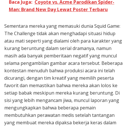
Baca Juga:
Coyote vs. Acme Parodikan Spider-
Man: Brand New Day Lewat Poster Terbaru
Sementara mereka yang memasuki dunia Squid Game:
The Challenge tidak akan menghadapi situasi hidup
atau mati seperti yang dialami oleh para karakter yang
kurang beruntung dalam serial dramanya, namun
masih ada banyak pemberitaan negatif yang muncul
selama pengambilan gambar acara tersebut. Beberapa
kontestan menuduh bahwa produksi acara ini telah
dicurangi, dengan tim kreatif yang memilih peserta
favorit dan memastikan bahwa mereka akan lolos ke
setiap babak meskipun mereka kurang beruntung. Di
sisi yang lebih mengancam jiwa, muncul laporan yang
mengungkapkan bahwa beberapa pemain
membutuhkan perawatan medis setelah tantangan
yang membuat mereka dipaksa bekerja keras dalam