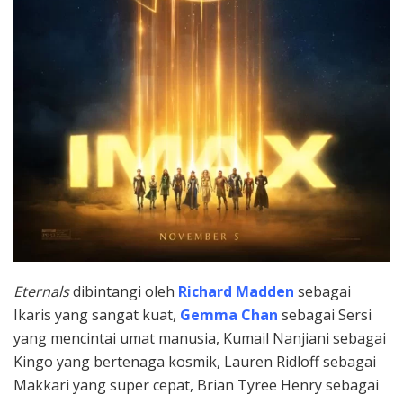
Eternals
dibintangi oleh
Richard Madden
sebagai
Ikaris yang sangat kuat,
Gemma Chan
sebagai Sersi
yang mencintai umat manusia, Kumail Nanjiani sebagai
Kingo yang bertenaga kosmik, Lauren Ridloff sebagai
Makkari yang super cepat, Brian Tyree Henry sebagai