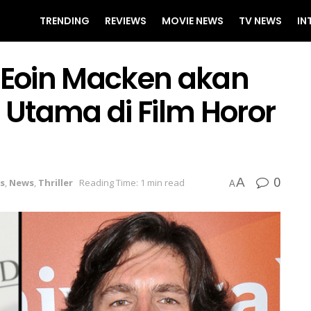
TRENDING
REVIEWS
MOVIE NEWS
TV NEWS
IN
& Eoin Macken akan
Utama di Film Horor
0
A
s
,
News
,
Thriller
Reading Time: 1 min read
A