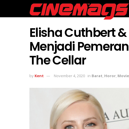
Elisha Cuthbert 
Menjadi Pemeran 
The Cellar
by
Kent
November 4, 2020
in
Barat
,
Horor
,
Movie