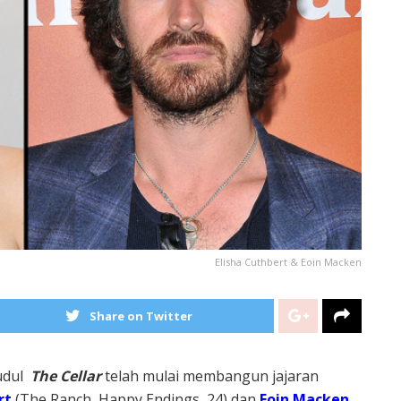
Elisha Cuthbert & Eoin Macken
Share on Twitter
judul
The Cellar
telah mulai membangun jajaran
rt
(The Ranch, Happy Endings, 24) dan
Eoin Macken