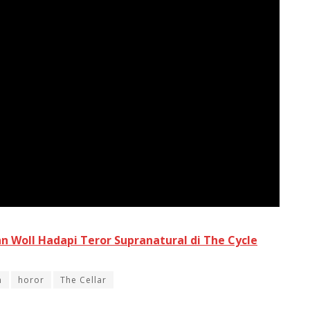
n Woll Hadapi Teror Supranatural di The Cycle
n
horor
The Cellar