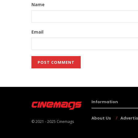
Name
Email
Information
About Us
Adverti
© 2021 - 2025
Cinemags