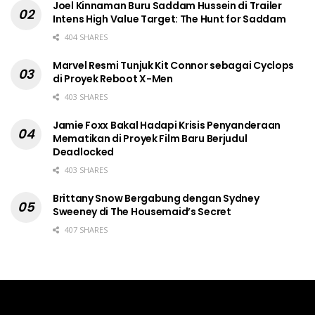
Joel Kinnaman Buru Saddam Hussein di Trailer
Intens High Value Target: The Hunt for Saddam
404 SHARES
Marvel Resmi Tunjuk Kit Connor sebagai Cyclops
di Proyek Reboot X-Men
403 SHARES
Jamie Foxx Bakal Hadapi Krisis Penyanderaan
Mematikan di Proyek Film Baru Berjudul
Deadlocked
403 SHARES
Brittany Snow Bergabung dengan Sydney
Sweeney di The Housemaid’s Secret
407 SHARES